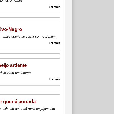
nomes e nomes
Ler mais
úvo-Negro
m mais queria se casar com o Bonfim
Ler mais
eijo ardente
dele virou um inferno
Ler mais
or quer é porrada
no olho do autor dá mais engajamento