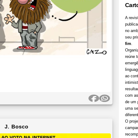
Cart
A revist
publica
no ambi
seu pri
fim
.
Organi
reúne 
emergê
linguag
ao cont
intimis
resulta
com as 
de um p
uma sel
diferen
O proje
J. Bosco
campan
recomp