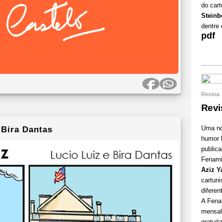
do car
Steinb
dentre 
pdf
Revista
Revi
Bira Dantas
Uma nov
humor
public
Fenamiz
Aziz 
cartuni
diferen
A Fena
mensal