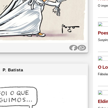
O impr
Poes
Suspir
O Lo
P. Batista
Fábula
Eldi