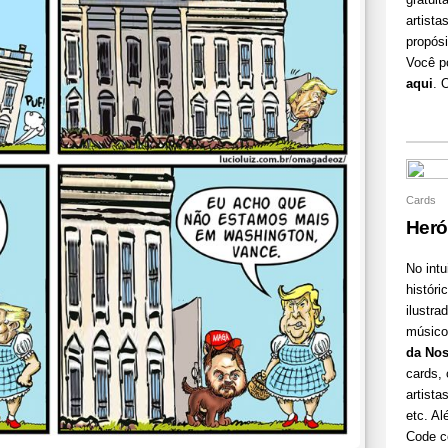
gratuit
artist
propósi
Você p
aqui
. 
Cards
Heró
No int
históri
ilustra
músico 
da Nos
cards, 
artist
etc. A
Code co