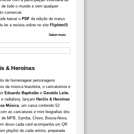
amente com a participação voluntária de
as de todo o mundo e sem qualquer
to comercial.
ode baixar o
PDF
da edição de março
Ou ler a revista online no site
Fliphtml5
.
Saber mais
is & Heroínas
uito de homenagear personagens
cos da música brasileira, o caricaturista e
dor
Eduardo Baptistão
e
Geraldo Leite
,
e radialista, lançam
Heróis & Heroínas
sa Música
, um caixa contendo 52
com as caricaturas e mini biografias dos
as de MPB, Samba, Choro, Bossa-Nova,
lém disso cada card acompanha um QR
m playlist de cada artista, preparada