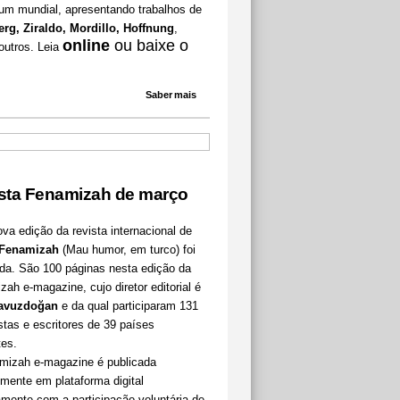
tum mundial, apresentando trabalhos de
erg, Ziraldo, Mordillo, Hoffnung
,
online
ou baixe o
outros. Leia
Saber mais
sta Fenamizah de março
a edição da revista internacional de
Fenamizah
(Mau humor, em turco) foi
ada. São 100 páginas nesta edição da
ah e-magazine, cujo diretor editorial é
Yavuzdoğan
e da qual participaram 131
stas e escritores de 39 países
tes.
mizah e-magazine é publicada
mente em plataforma digital