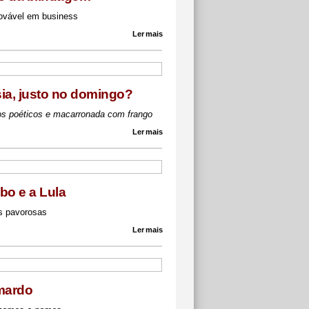
ovável em business
Ler mais
ia, justo no domingo?
os poéticos e macarronada com frango
Ler mais
bo e a Lula
s pavorosas
Ler mais
mardo