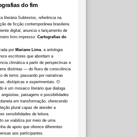
ografias do fim
a literária Subtextos, referência na
ção de ficção contemporânea brasileira
ente digital, anuncia o lançamento de
meiro livro impresso:
Cartografias do
zada por
Mariane Lima
, a antologia
treze escritores que abordam a
ncia climática a partir de perspectivas e
ens distintas — do fluxo de consciência
o de terror, passando por narrativas
tas, distópicas e experimentais. O
do é um mosaico literário que dialoga
angústias, paisagens e possibilidades
laneta em transformação, oferecendo
eção plural capaz de atender a
tes sensibilidades de leitura.
to se viabiliza por meio de uma
ha de apoio que oferece diferentes
ensas aos participantes.