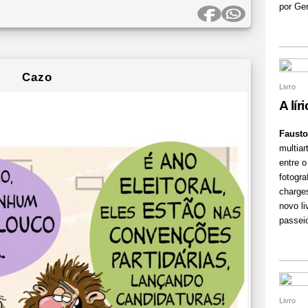
por Ger
Cazo
Livro
A lír
Fausto
multiar
entre o
fotogra
charge
novo li
passeio
Livro