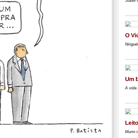
Sobre 
O Vi
Ningué
Um b
A vida 
Leit
Murro 