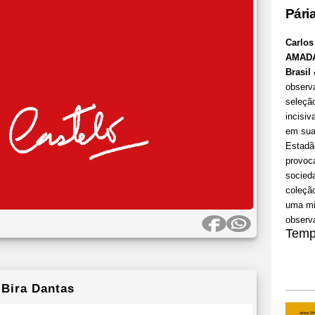
Pári
Carlos
AMADA,
Brasil
observ
seleçã
incisiv
em sua 
Estadã
provoca
socieda
coleção
uma mis
observa
Temp
Bira Dantas