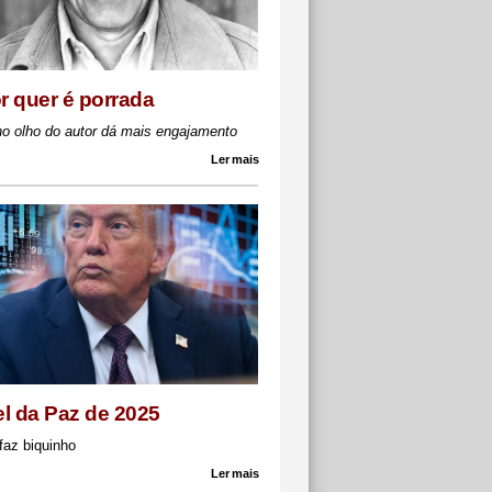
or quer é porrada
no olho do autor dá mais engajamento
Ler mais
l da Paz de 2025
faz biquinho
Ler mais