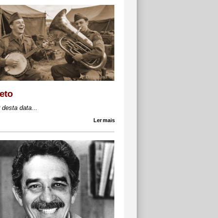
eto
r desta data...
Ler mais