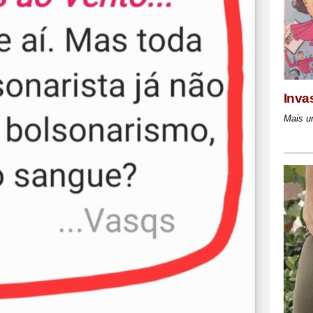
Inva
Mais u