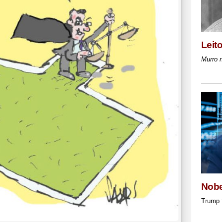
Leit
Murro 
Nobe
Trump 