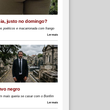
ia, justo no domingo?
os poéticos e macarronada com frango
Ler mais
úvo negro
m mais queria se casar com o Bonfim
Ler mais