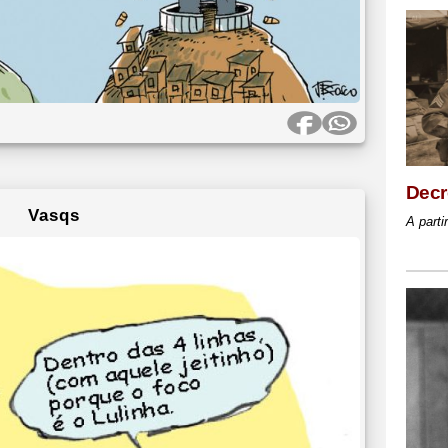
Decr
Vasqs
A parti