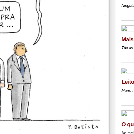
Ningué
Mais
Tão inu
Leit
Murro 
O qu
Ao meio