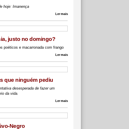
e hoje: Imanença
Ler mais
ia, justo no domingo?
os poéticos e macarronada com frango
Ler mais
as que ninguém pediu
ntativa desesperada de fazer um
rio da vida.
Ler mais
úvo-Negro