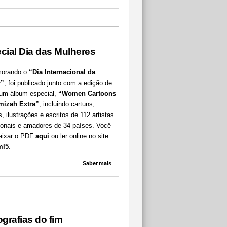
cial Dia das Mulheres
orando o
“Dia Internacional da
r”
, foi publicado junto com a edição de
um álbum especial,
“Women Cartoons
mizah Extra”
, incluindo cartuns,
s, ilustrações e escritos de 112 artistas
sionais e amadores de 34 países. Você
aixar o PDF
aqui
ou ler online no site
ml5
.
Saber mais
ografias do fim