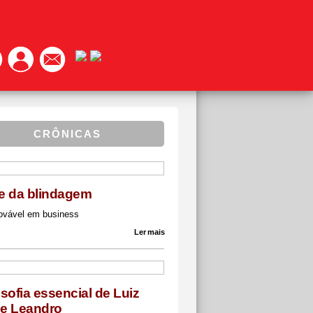
CRÔNICAS
te da blindagem
ovável em business
Ler mais
osofia essencial de Luiz
pe Leandro