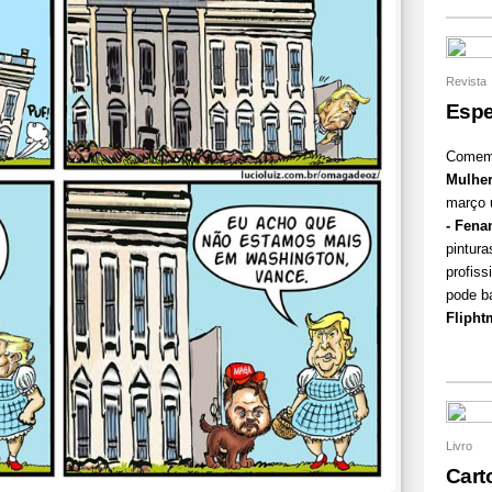
Revista
Espe
Comem
Mulhe
março 
- Fena
pintura
profis
pode b
Flipht
Livro
Cart