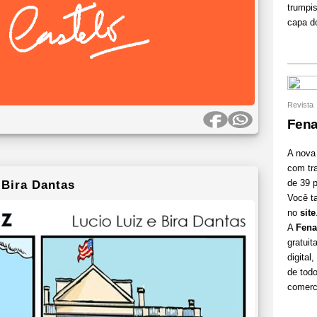
trumpis
capa d
Revista
Fena
A nova
com tra
Bira Dantas
de 39 
Você t
no
site
A
Fena
gratui
digital
de tod
comerci