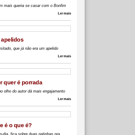
m mais queria se casar com o Bonfim
Ler mais
 apelidos
sitado, que já não era um apelido
Ler mais
or quer é porrada
no olho do autor dá mais engajamento
Ler mais
e é o que é?
-dia, fica sobre duas patinhas pra