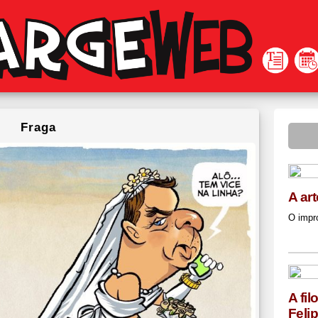
Fraga
A ar
O impr
A fil
Feli