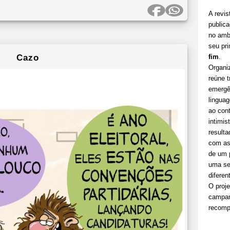
A revist
publica
no ambi
seu pri
Cazo
fim
.
Organi
reúne 
emergê
linguag
ao cont
intimis
resulta
com as 
de um p
uma sel
diferen
O proje
campan
recomp