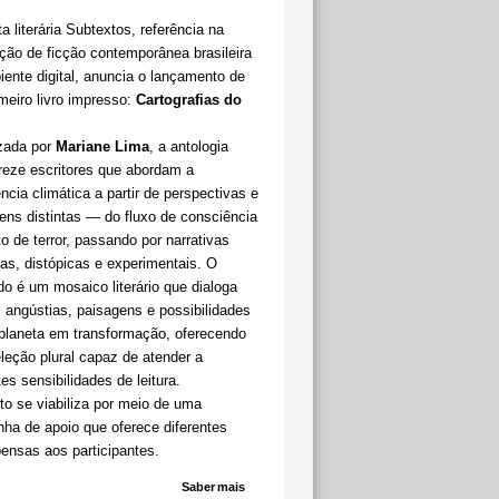
a literária Subtextos, referência na
ção de ficção contemporânea brasileira
ente digital, anuncia o lançamento de
meiro livro impresso:
Cartografias do
zada por
Mariane Lima
, a antologia
treze escritores que abordam a
ncia climática a partir de perspectivas e
ens distintas — do fluxo de consciência
o de terror, passando por narrativas
tas, distópicas e experimentais. O
do é um mosaico literário que dialoga
angústias, paisagens e possibilidades
laneta em transformação, oferecendo
eção plural capaz de atender a
tes sensibilidades de leitura.
to se viabiliza por meio de uma
ha de apoio que oferece diferentes
ensas aos participantes.
Saber mais