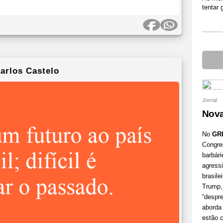
tentar 
arlos Castelo
Jornal
Nova
No
GRI
Congre
barbári
agressi
brasile
Trump,
“despre
aborda
estão c