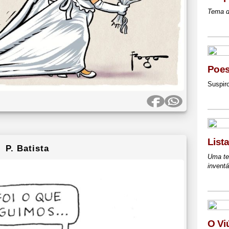
Tema d
Poes
Suspir
List
P. Batista
Uma te
inventá
O Vi