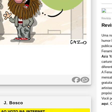
Revista
Revi
Uma nov
humor
public
Fenamiz
Aziz 
cartuni
diferen
A Fena
mensal
gratuit
artist
propósi
Você p
J. Bosco
aqui
. 