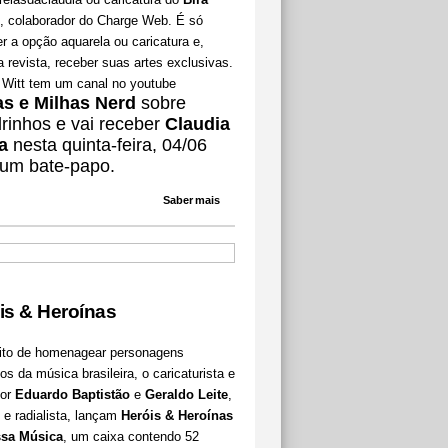
, colaborador do Charge Web. É só
r a opção aquarela ou caricatura e,
 revista, receber suas artes exclusivas.
 Witt tem um canal no youtube
as e Milhas Nerd
sobre
rinhos e vai receber
Claudia
a
nesta quinta-feira, 04/06
 um bate-papo.
Saber mais
is & Heroínas
uito de homenagear personagens
cos da música brasileira, o caricaturista e
dor
Eduardo Baptistão
e
Geraldo Leite
,
e radialista, lançam
Heróis & Heroínas
sa Música
, um caixa contendo 52