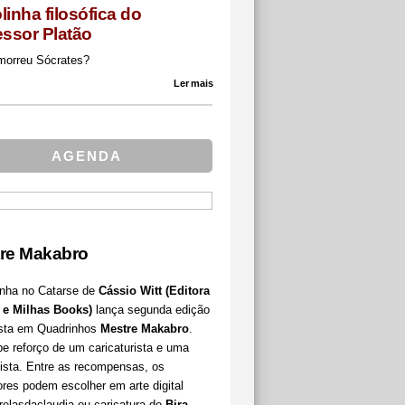
linha filosófica do
essor Platão
orreu Sócrates?
Ler mais
AGENDA
re Makabro
ha no Catarse de
Cássio Witt
(Editora
 e Milhas Books)
lança segunda edição
ista em Quadrinhos
Mestre Makabro
.
e reforço de um caricaturista e uma
ista. Entre as recompensas, os
res podem escolher em arte digital
elasdaclaudia ou caricatura do
Bira