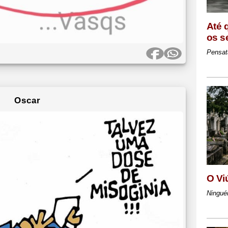
Até 
os s
Pensat
Oscar
O Vi
Ningué