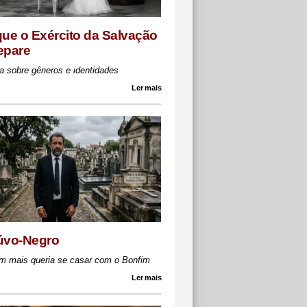
que o Exército da Salvação
epare
a sobre gêneros e identidades
Ler mais
úvo-Negro
m mais queria se casar com o Bonfim
Ler mais