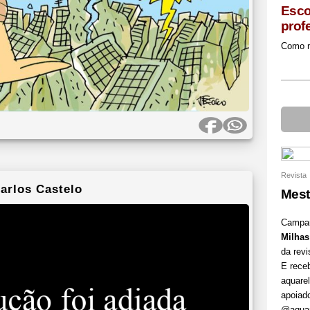
Esco
prof
Como m
Revista
arlos Castelo
Mest
Campan
Milhas
da rev
E receb
aquarel
apoiado
@aquar