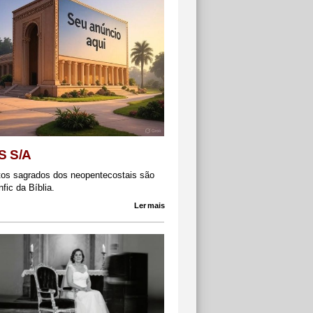
S S/A
tos sagrados dos neopentecostais são
fic da Bíblia.
Ler mais