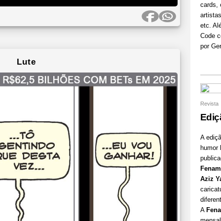
cards, 
artist
etc. A
Code co
por Ger
Lute
Revista
Ediç
A ediçã
humor
public
Fenam
Aziz 
caricat
diferen
A
Fena
mensal