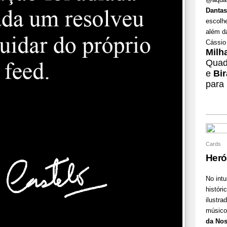
Dantas
escolhe
além da
Cássio
Milh
Quad
e
Bir
para
Cards
Heró
No int
históri
ilustra
músico 
da Nos