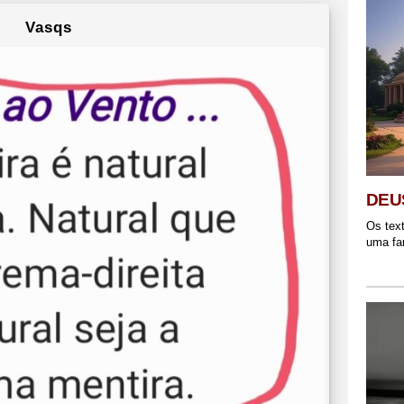
Vasqs
DEU
Os tex
uma fan