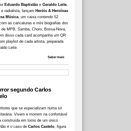
dor
Eduardo Baptistão
e
Geraldo Leite
,
e radialista, lançam
Heróis & Heroínas
sa Música
, um caixa contendo 52
com as caricaturas e mini biografias dos
as de MPB, Samba, Choro, Bossa-Nova,
lém disso cada card acompanha um QR
m playlist de cada artista, preparada
aldo Leite.
Saber mais
rror segundo Carlos
elo
ritores que se especializam numa só
literária. Vivem e morrem na confortável
a construída em torno de um único
 Não é o caso de
Carlos Castelo
, figura