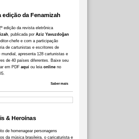
 edição da Fenamizah
ª edição da revista eletrônica
izah
, publicada por
Aziz Yavuzdoğan
itor-chefe e com a participação
ria de cartunistas e escritores de
 mundial, apresenta 128 cartunistas e
res de 40 países diferentes. Baixe seu
lar em PDF
aqui
ou leia
online
no
l5.
Saber mais
is & Heroínas
uito de homenagear personagens
cos da música brasileira, o caricaturista e