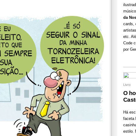
ilustra
músico 
da Nos
cards, 
artist
etc. A
Code co
por Ger
Livro
O ho
Cast
Há esc
faceta 
casinh
estilo.