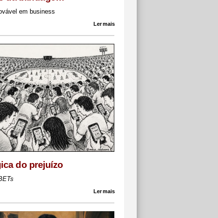
ovável em business
Ler mais
gica do prejuízo
BETs
Ler mais