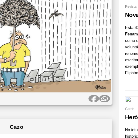
Revista
Nova
Esta 82
Fenam
como ed
voluntá
renome
escrito
exemp
Fliphtm
Cards
Heró
Cazo
No int
históri