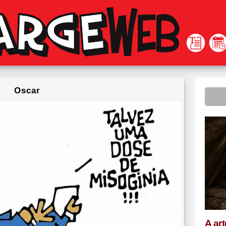
Oscar
A ar