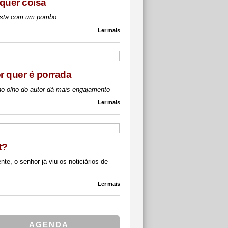
quer coisa
ista com um pombo
Ler mais
or quer é porrada
no olho do autor dá mais engajamento
Ler mais
t?
nte, o senhor já viu os noticiários de
Ler mais
AGENDA