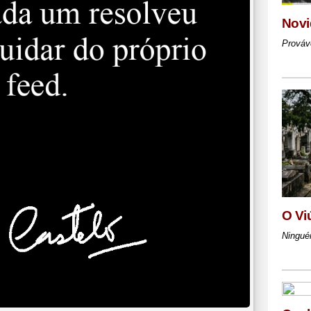
Novi
Prováv
O Vi
Ningué