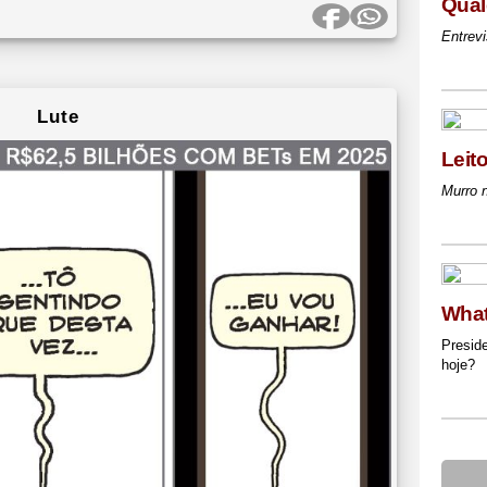
Qual
Entrev
Lute
Leit
Murro 
Wha
Preside
hoje?