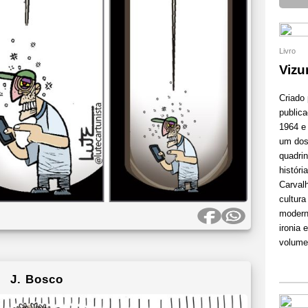
Livro
Vizu
Criado
publica
1964 e
um dos 
quadrin
históri
Carval
cultura
modern
ironia 
volume 
J. Bosco