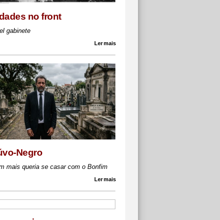
dades no front
el gabinete
Ler mais
úvo-Negro
m mais queria se casar com o Bonfim
Ler mais