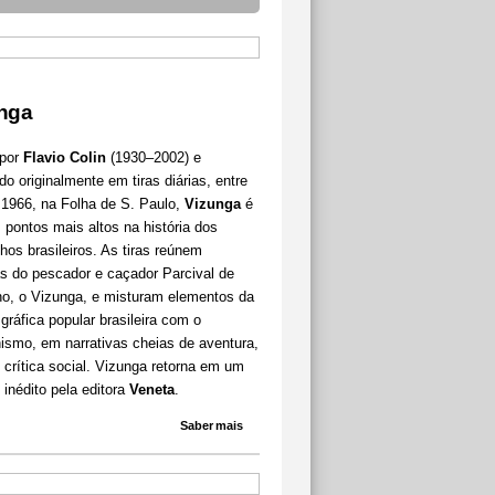
nga
 por
Flavio Colin
(1930–2002) e
do originalmente em tiras diárias, entre
 1966, na Folha de S. Paulo,
Vizunga
é
pontos mais altos na história dos
hos brasileiros. As tiras reúnem
as do pescador e caçador Parcival de
ho, o Vizunga, e misturam elementos da
 gráfica popular brasileira com o
ismo, em narrativas cheias de aventura,
e crítica social. Vizunga retorna em um
inédito pela editora
Veneta
.
Saber mais