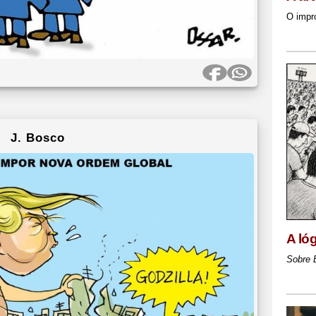
O impr
J. Bosco
A ló
Sobre 