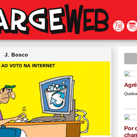
J. Bosco
Agr
Quebra
Por 
cham