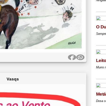
Ningué
O Du
Sempre
Leit
Murro 
Vasqs
Metá
Dosa s