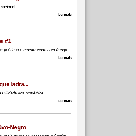
 nacional
Ler mais
ai #1
os poéticos e macarronada com frango
Ler mais
ue ladra...
 utilidade dos provérbios
Ler mais
úvo-Negro