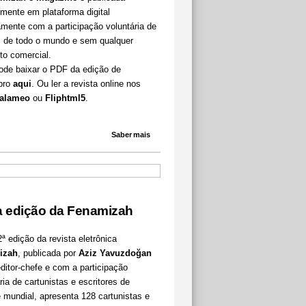
mente em plataforma digital
amente com a participação voluntária de
as de todo o mundo e sem qualquer
to comercial.
ode baixar o PDF da edição de
bro
aqui
. Ou ler a revista online nos
alameo
ou
Fliphtml5
.
Saber mais
 edição da Fenamizah
ª edição da revista eletrônica
izah
, publicada por
Aziz Yavuzdoğan
itor-chefe e com a participação
ria de cartunistas e escritores de
 mundial, apresenta 128 cartunistas e