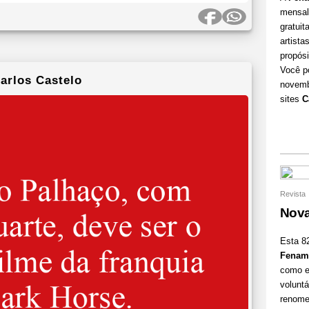
mensal
gratuit
artist
propósi
Você p
arlos Castelo
novem
sites
C
Revista
Nova
Esta 82
Fenam
como ed
voluntá
renome