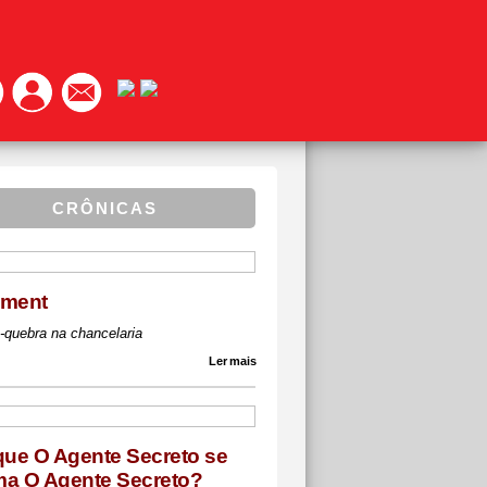
CRÔNICAS
ément
-quebra na chancelaria
Ler mais
que O Agente Secreto se
a O Agente Secreto?