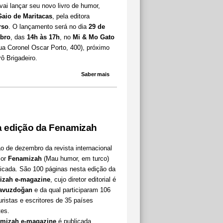
vai lançar seu novo livro de humor,
aio de Maritacas
, pela editora
rso
. O lançamento será no dia
29 de
bro
, das
14h às 17h
, no
Mi & Mo Gato
ua Coronel Oscar Porto, 400), próximo
ô Brigadeiro.
Saber mais
 edição da Fenamizah
o de dezembro da revista internacional
mor
Fenamizah
(Mau humor, em turco)
licada. São 100 páginas nesta edição da
izah e-magazine
, cujo diretor editorial é
Yavuzdoğan
e da qual participaram 106
uristas e escritores de 35 países
tes.
mizah e-magazine
é publicada