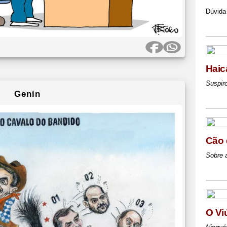
Dúvida
Haic
Suspir
Genin
Cão q
Sobre a
O Vi