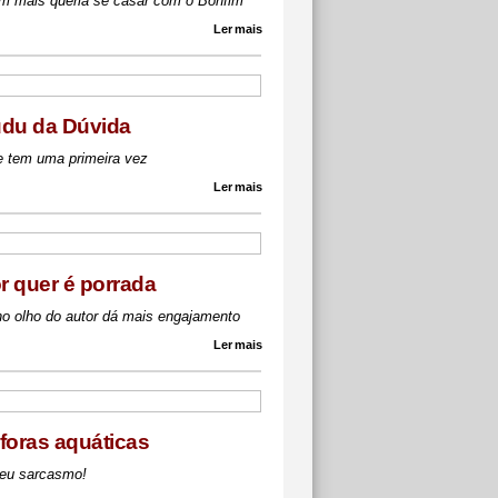
m mais queria se casar com o Bonfim
Ler mais
du da Dúvida
 tem uma primeira vez
Ler mais
or quer é porrada
no olho do autor dá mais engajamento
Ler mais
foras aquáticas
eu sarcasmo!