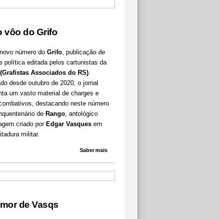
 vôo do Grifo
 novo número do
Grifo
, publicação de
 política editada pelos cartunistas da
 (Grafistas Associados do RS)
.
do desde outubro de 2020, o jornal
nta um vasto material de charges e
 combativos, destacando neste número
inquentenário de
Rango
, antológico
agem criado por
Edgar Vasques
em
itadura militar.
Saber mais
mor de Vasqs