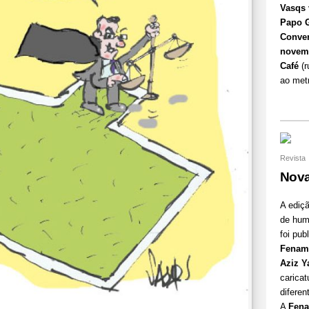
Vasqs
Papo G
Conve
novem
Café
(r
ao metr
Revista
Nova
A ediçã
de hu
foi pub
Fenam
Aziz 
caricat
diferen
A
Fena