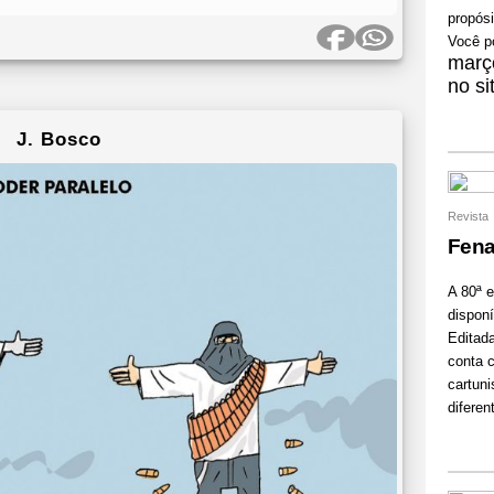
propósi
Você p
mar
no si
J. Bosco
Revista
Fena
A 80ª 
disponí
Editad
conta c
cartuni
diferen