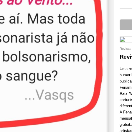
Revista
Revi
Uma nov
humor
public
Fenamiz
Aziz 
cartuni
diferen
A Fena
mensal
gratuit
artist