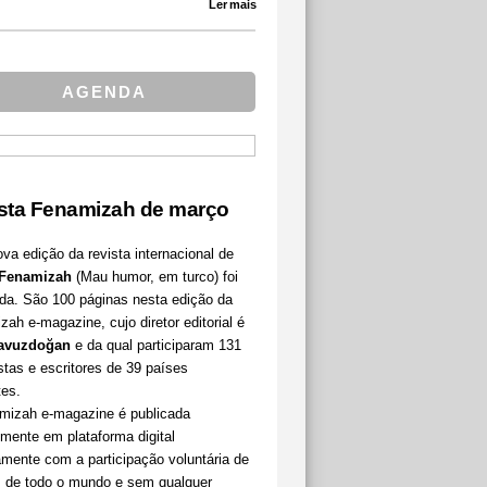
Ler mais
AGENDA
sta Fenamizah de março
a edição da revista internacional de
Fenamizah
(Mau humor, em turco) foi
ada. São 100 páginas nesta edição da
ah e-magazine, cujo diretor editorial é
Yavuzdoğan
e da qual participaram 131
stas e escritores de 39 países
tes.
mizah e-magazine é publicada
mente em plataforma digital
amente com a participação voluntária de
as de todo o mundo e sem qualquer