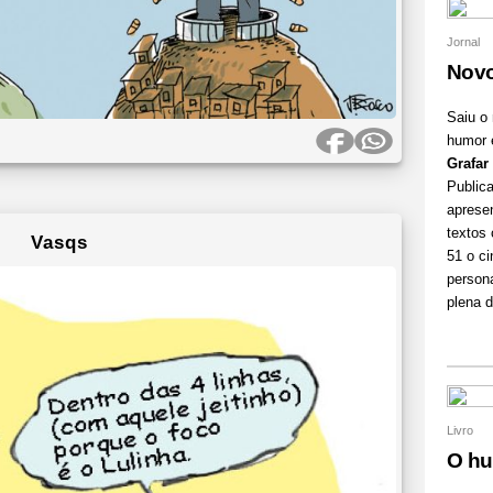
Jornal
Novo
Saiu o
humor e
Grafar
Publica
aprese
textos
Vasqs
51 o c
person
plena d
Livro
O hu