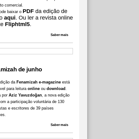
to comercial.
PDF
da edição de
ode baixar o
ço
aqui
. Ou ler a revista online
te
Fliphtml5
.
Saber mais
mizah de junho
edição da
Fenamizah e-magazine
está
vel para leitura
online
ou
download
.
a por
Aziz Yavuzdoğan
, a nova edição
om a participação voluntária de 130
stas e escritores de 39 países
tes.
Saber mais